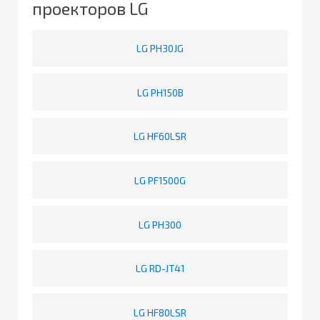
проекторов LG
LG PH30JG
LG PH150B
LG HF60LSR
LG PF1500G
LG PH300
LG RD-JT41
LG HF80LSR