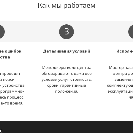
Как мы работаем
3
е ошибок
Детализация условий
Исполн
ства
Менеджеры колл центра
Мастер наш
 проводят
обговаривают c вами все
центра де
й поиск
условия услуг: стоимость,
заменяе
 устройства:
сроки, гарантийные
комплектующ
программно-
положения.
эксплуатаци
есь процесс
ч
е-то время.
с