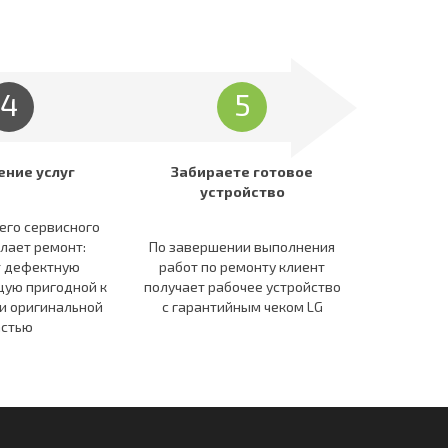
4
5
ение услуг
Забираете готовое
устройство
его сервисного
лает ремонт:
По завершении выполнения
т дефектную
работ по ремонту клиент
ую пригодной к
получает рабочее устройство
и оригинальной
c гарантийным чеком LG
астью