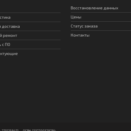
Восстановление данных
Цены
стика
Статус заказа
и доставка
Контакты
й ремонт
 с ПО
ектующие
751256471 ОГPН: 1237700379784