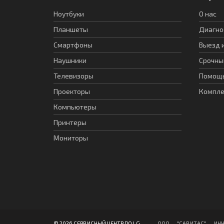
Ноутбуки
О нас
Планшеты
Диагно
Смартфоны
Выезд 
Наушники
Срочны
Телевизоры
Помощь
Проекторы
Компл
Компьютеры
Принтеры
Мониторы
© 2026 СЕРВИСНЫЙ ЦЕНТР ПО LG
ООО "CАВИТAC" ИНН: 7