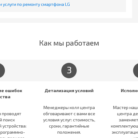
 услуги по ремонту смартфона LG
Как мы работаем
3
е ошибок
Детализация условий
Исполн
ства
Менеджеры колл центра
Мастер наш
 проводят
обговаривают c вами все
центра де
й поиск
условия услуг: стоимость,
заменяе
 устройства:
сроки, гарантийные
комплектующ
программно-
положения.
эксплуатаци