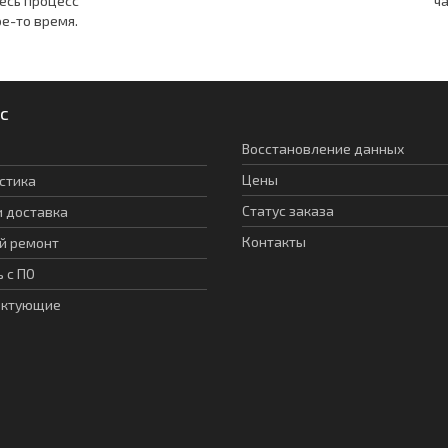
есь процесс
ч
е-то время.
с
Восстановление данных
Цены
стика
Статус заказа
и доставка
Контакты
й ремонт
 с ПО
ектующие