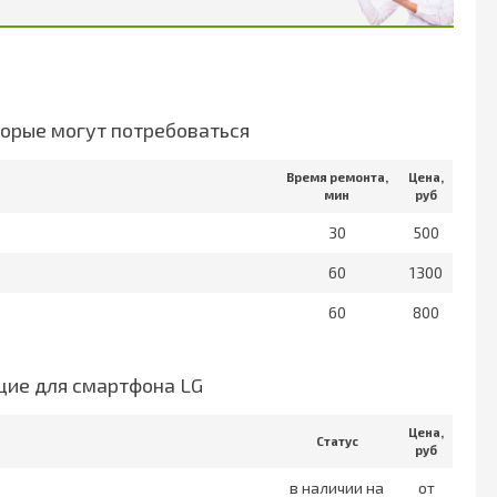
орые могут потребоваться
Время ремонта,
Цена,
мин
руб
30
500
60
1300
60
800
ие для смартфона LG
Цена,
Статус
руб
в наличии на
от