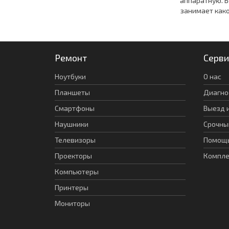
аппаратную. В
занимает како
Ремонт
Серви
Ноутбуки
О нас
Планшеты
Диагно
Смартфоны
Выезд 
Наушники
Срочны
Телевизоры
Помощь
Проекторы
Компл
Компьютеры
Принтеры
Мониторы